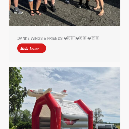
DANKE WINGS & FRIENDS ❤️🇨🇭❤️🇨🇭❤️🇨🇭
Mehr lesen →