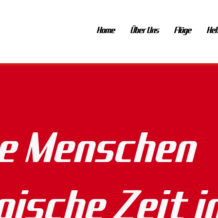
Home
Über Uns
Flüge
Hel
e Menschen
ische Zeit i