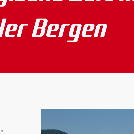
ler Bergen
er