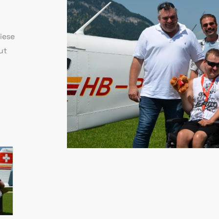
iese
ut