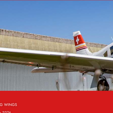
G WINGS
ch 2276